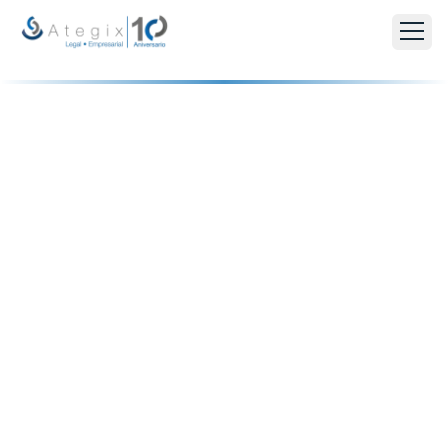
RECUPERACIÓN DE DEUDAS
La recuperación de deuda
ética y eficaz que merece tu
negocio
La recuperación de deuda ética y eficaz que merece tu
negocio. Oficina de abogados especializada en
cobranza judicial y extrajudicial en República
Dominicana.