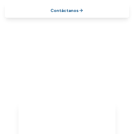
Contáctanos
Nuestros Servicios
10+
100%
Años de experiencia
Basada en República Dominicana
10
Años promedio de cliente
¿Por qué Ategix?
Enfoque ético en cada cobro