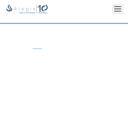
NUESTROS SERVICIOS
Servicios de
Recuperación de
Deudas
Soluciones comprobadas diseñadas para su
empresa. Gestión de cobros al día, extrajudicial,
judicial e internacional.